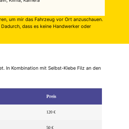
avi, Klima, Kamera
hren, um mir das Fahrzeug vor Ort anzuschauen.
. Dadurch, dass es keine Handwerker oder
 In Kombination mit Selbst-Klebe Filz an den
Preis
120 €
50 €