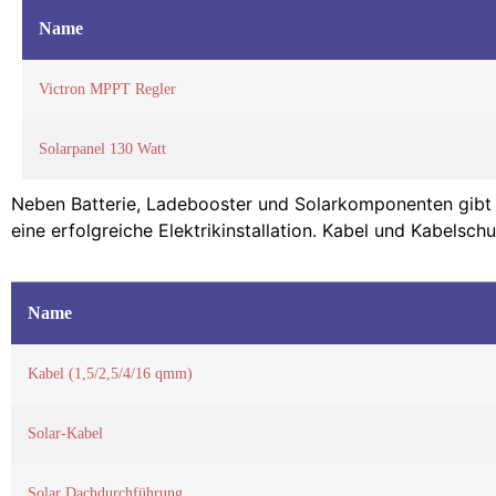
Name
Victron MPPT Regler
Solarpanel 130 Watt
Neben Batterie, Ladebooster und Solarkomponenten gibt es v
eine erfolgreiche Elektrikinstallation. Kabel und Kabels
Name
Kabel (1,5/2,5/4/16 qmm)
Solar-Kabel
Solar Dachdurchführung