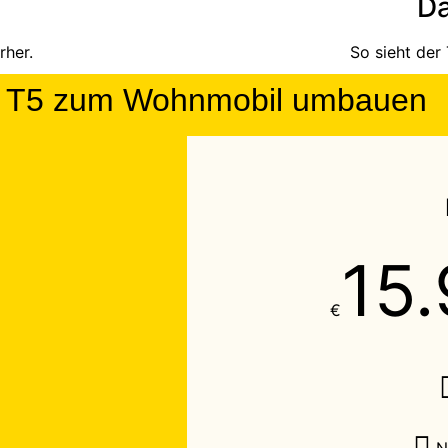
Da
rher.
So sieht de
en T5 zum Wohnmobil umbauen
15
€